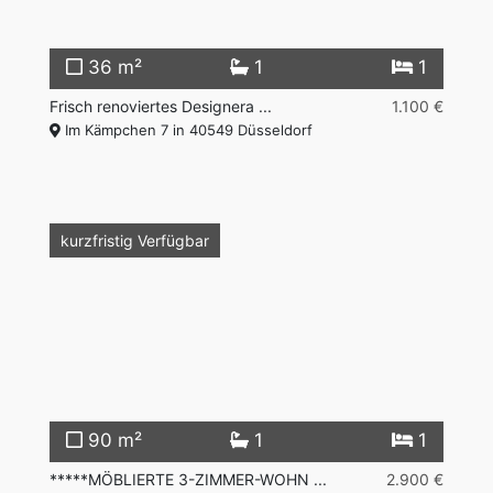
36 m²
1
1
Frisch renoviertes Designera ...
1.100 €
Im Kämpchen 7 in 40549 Düsseldorf
Vermietet
kurzfristig Verfügbar
90 m²
1
1
*****MÖBLIERTE 3-ZIMMER-WOHN ...
2.900 €