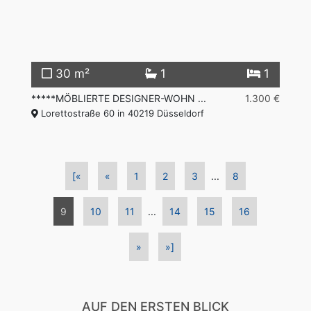
30 m²
1
1
*****MÖBLIERTE DESIGNER-WOHN ...
1.300 €
Lorettostraße 60 in 40219 Düsseldorf
[«
«
1
2
3
...
8
9
10
11
...
14
15
16
»
»]
AUF DEN ERSTEN BLICK