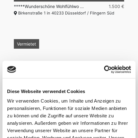
*****Wunderschöne Wohlfühlwo ...
1.500 €
Birkenstraße 1 in 40233 Düsseldorf / Flingern Süd
Vermietet
Diese Webseite verwendet Cookies
60 m²
1
1
Wir verwenden Cookies, um Inhalte und Anzeigen zu
personalisieren, Funktionen für soziale Medien anbieten
*** Designer-Apartment zum W ...
1.800 €
zu können und die Zugriffe auf unsere Website zu
Birkenstraße 1 in 40233 Düsseldorf
analysieren. Außerdem geben wir Informationen zu Ihrer
Verwendung unserer Website an unsere Partner für
soziale Medien, Werbung und Analysen weiter. Unsere