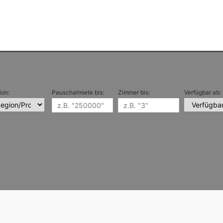
ion:
Pauschalmiete bis:
Zimmer bis:
Verfügbar ab: