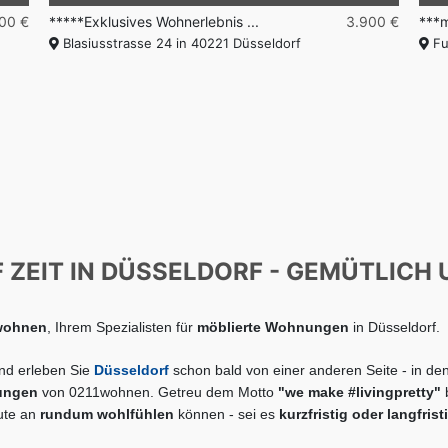
700 €
*****Exklusives Wohnerlebnis ...
3.900 €
***m
Blasiusstrasse 24 in 40221 Düsseldorf
Fu
ZEIT IN DÜSSELDORF - GEMÜTLICH 
1wohnen
, Ihrem Spezialisten für
möblierte Wohnungen
in Düsseldorf.
nd erleben Sie
Düsseldorf
schon bald von einer anderen Seite - in de
ungen
von 0211wohnen.
Getreu dem Motto
"we make #livingpretty"
b
ute an
rundum wohlfühlen
können - sei es
kurzfristig oder langfrist