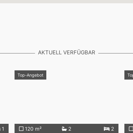
AKTUELL VERFÜGBAR
Top-Angebot
To
1
120 m²
2
2