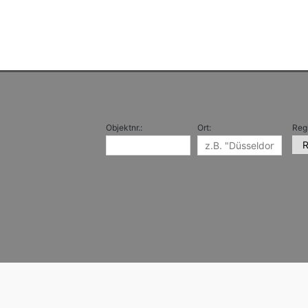
Objektnr.:
Ort:
Reg