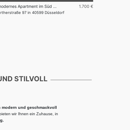
odernes Apartment im Süd ...
1.700 €
***modernes Apa
rtherstraße 97 in 40599 Düsseldorf
Furtherstraße 
UND STILVOLL
n
modern und geschmackvoll
ieten wir Ihnen ein Zuhause, in
ig.