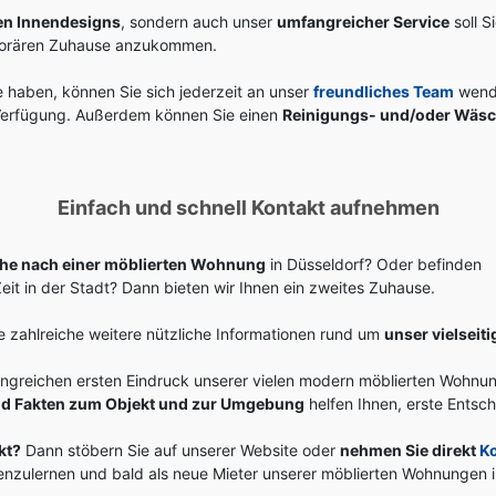
n Innendesigns
, sondern auch unser
umfangreicher Service
soll S
mporären Zuhause anzukommen.
 haben, können Sie sich jederzeit an unser
freundliches Team
wende
 Verfügung. Außerdem können Sie einen
Reinigungs- und/oder Wäsc
.
Einfach und schnell Kontakt aufnehmen
uche nach einer möblierten Wohnung
in Düsseldorf? Oder befinden
Zeit in der Stadt? Dann bieten wir Ihnen ein zweites Zuhause.
e zahlreiche weitere nützliche Informationen rund um
unser vielseit
angreichen ersten Eindruck unserer vielen modern möblierten Wohnu
und Fakten zum Objekt und zur Umgebung
helfen Ihnen, erste Entsch
kt?
Dann stöbern Sie auf unserer Website oder
nehmen Sie direkt
K
nenzulernen und bald als neue Mieter unserer möblierten Wohnungen 