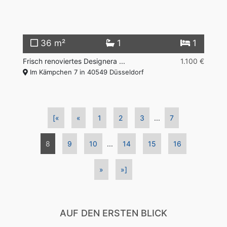
36 m²
1
1
Frisch renoviertes Designera ...
1.100 €
Im Kämpchen 7 in 40549 Düsseldorf
[«
«
1
2
3
...
7
8
9
10
...
14
15
16
»
»]
AUF DEN ERSTEN BLICK