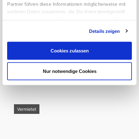
Partner führen diese Informationen möglicherweise mit
Vermietet
weiteren Daten zusammen, die Sie ihnen bereitgestellt
haben oder die sie im Rahmen Ihrer Nutzung der Dienste
gesammelt haben.
Details zeigen
Cookies zulassen
34 m²
1
1
Nur notwendige Cookies
***GEMÜTLICHE DESIGNER WOHNU ...
1.300 €
Sonnenstraße 81 in 40227 Düsseldorf
Vermietet