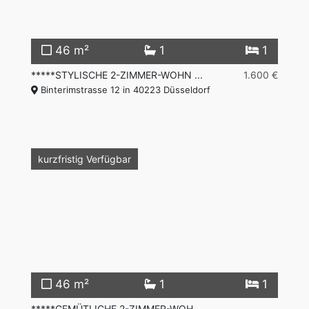
46 m²
1
1
*****STYLISCHE 2-ZIMMER-WOHN ...
1.600 €
Binterimstrasse 12 in 40223 Düsseldorf
Vermietet
kurzfristig Verfügbar
46 m²
1
1
*****GEMÜTLICHE 2-ZIMMER-WOH ...