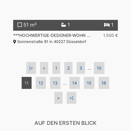
51 m²
1
1
***HOCHWERTIGE-DESIGNER-WOHN ...
1.500 €
Sonnenstraße 81 in 40227 Düsseldorf
[«
«
1
2
3
...
10
11
12
13
...
14
15
16
»
»]
AUF DEN ERSTEN BLICK