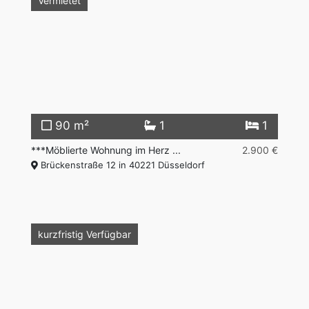
Vermietet
90 m²
1
1
***Möblierte Wohnung im Herz ...
2.900 €
Brückenstraße 12 in 40221 Düsseldorf
Vermietet
kurzfristig Verfügbar