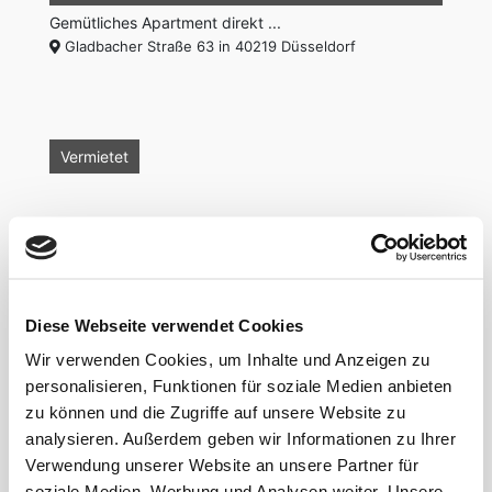
Gemütliches Apartment direkt ...
Gladbacher Straße 63 in 40219 Düsseldorf
Vermietet
Diese Webseite verwendet Cookies
30 m²
1
Wir verwenden Cookies, um Inhalte und Anzeigen zu
personalisieren, Funktionen für soziale Medien anbieten
Modernes Appartement im Düss ...
1.350 €
zu können und die Zugriffe auf unsere Website zu
Gladbacher Straße 39 in 40219 Düsseldorf
analysieren. Außerdem geben wir Informationen zu Ihrer
Verwendung unserer Website an unsere Partner für
soziale Medien, Werbung und Analysen weiter. Unsere