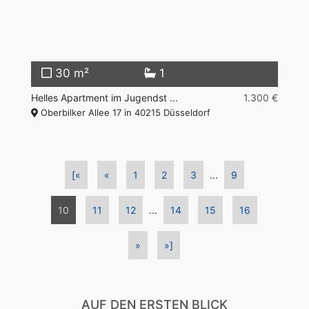
30 m²
1
Helles Apartment im Jugendst ...
1.300 €
Oberbilker Allee 17 in 40215 Düsseldorf
[«
«
1
2
3
...
9
10
11
12
...
14
15
16
»
»]
AUF DEN ERSTEN BLICK