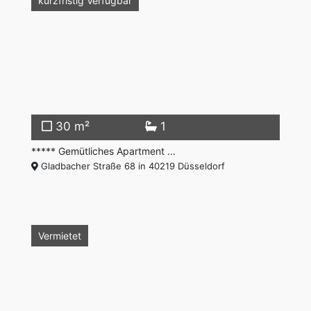
Vermietet
kurzfristig Verfügbar
30 m²
1
***** Gemütliches Apartment ...
Gladbacher Straße 68 in 40219 Düsseldorf
Vermietet