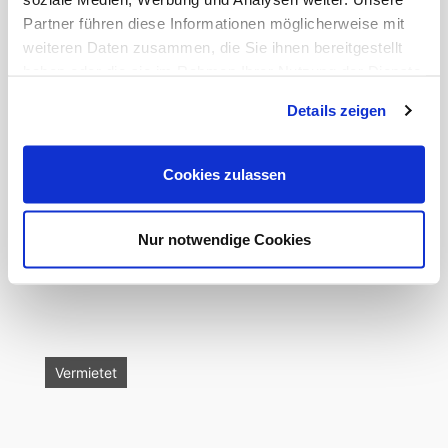
Partner führen diese Informationen möglicherweise mit
Vermietet
weiteren Daten zusammen, die Sie ihnen bereitgestellt
haben oder die sie im Rahmen Ihrer Nutzung der Dienste
gesammelt haben.
Details zeigen
Cookies zulassen
32 m²
1
Nur notwendige Cookies
Gemütliche Wohnung Nähe Medi ...
1.450 €
Gladbacher Straße 39 in 40219 Düsseldorf
Vermietet