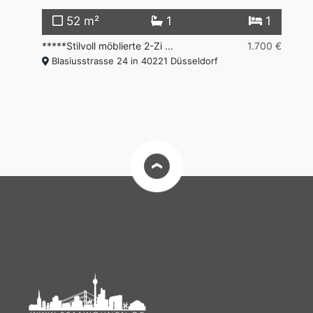
2
52 m²
1
1
0 €
*****Stilvoll möblierte 2-Zi ...
1.700 €
****
Blasiusstrasse 24 in 40221 Düsseldorf
in