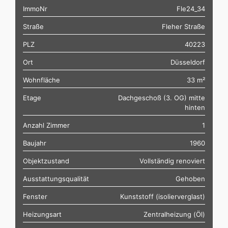
ImmoNr
Fle24_34
Straße
Fleher Straße
PLZ
40223
Ort
Düsseldorf
Wohnfläche
33 m²
Etage
Dachgeschoß (3. OG) mitte
hinten
Anzahl Zimmer
1
Baujahr
1960
Objektzustand
Vollständig renoviert
Ausstattungsqualität
Gehoben
Fenster
Kunststoff (isolierverglast)
Heizungsart
Zentralheizung (Öl)