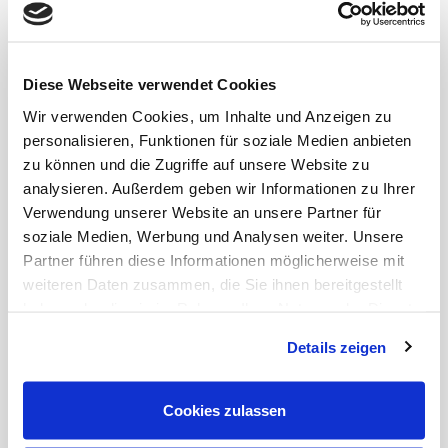
Endenergieverbrauch
145 kWh/(m²a)
Baujahr lt. Energieausweis
1960
wesentlicher Energieträger
Öl
Diese Webseite verwendet Cookies
Wir verwenden Cookies, um Inhalte und Anzeigen zu
AUSSTATTUNG
personalisieren, Funktionen für soziale Medien anbieten
zu können und die Zugriffe auf unsere Website zu
-modern möbliert
analysieren. Außerdem geben wir Informationen zu Ihrer
-WLAN
Verwendung unserer Website an unsere Partner für
-Smart-TV
-Duschbad
soziale Medien, Werbung und Analysen weiter. Unsere
-Bügeleisen und Bügelbrett
Partner führen diese Informationen möglicherweise mit
-Handtücher und Bettwäsche
weiteren Daten zusammen, die Sie ihnen bereitgestellt
-Kochutensilien, Teller, Tassen usw.
haben oder die sie im Rahmen Ihrer Nutzung der Dienste
-Kaffeemaschine
gesammelt haben.
-Waschmaschine
Details zeigen
-Arbeitsplatz
Cookies zulassen
LAGE