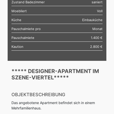
Zustand Badezimmer
saniert
Moebliert
Voll
Küche
Einbauküche
Pauschalmiete pro
Monat
Pauschalmiete
1.400 €
Kaution
2.800 €
***** DESIGNER-APARTMENT IM
SZENE-VIERTEL*****
OBJEKTBESCHREIBUNG
Das angebotene Apartment befindet sich in einem
Mehrfamilienhaus.