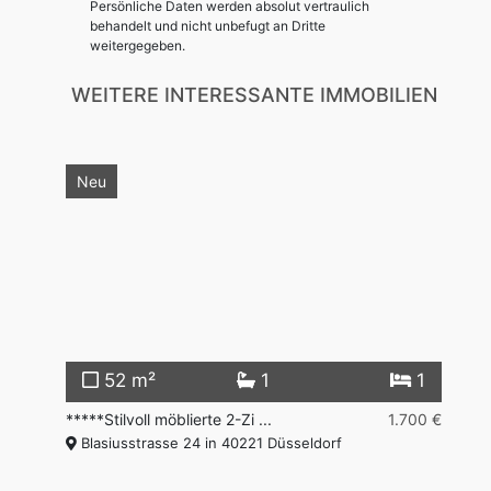
Persönliche Daten werden absolut vertraulich
behandelt und nicht unbefugt an Dritte
weitergegeben.
WEITERE INTERESSANTE IMMOBILIEN
Neu
2
52 m²
1
1
00 €
*****Stilvoll möblierte 2-Zi ...
1.700 €
**
Blasiusstrasse 24 in 40221 Düsseldorf