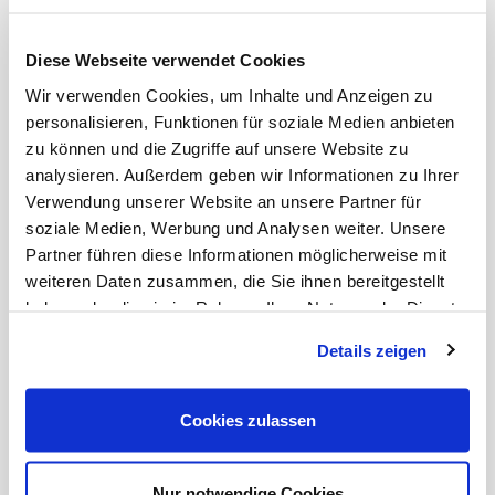
LAGE
Das Objekt liegt im nördlichen Teil Düsseldorfs an
Diese Webseite verwendet Cookies
der Grenze zwischen den Stadtteilen Pempelfort
Wir verwenden Cookies, um Inhalte und Anzeigen zu
und Derendorf.Große Strukturveränderungen haben
hier ein perfektes Viertelfür das Nebeneinander von
personalisieren, Funktionen für soziale Medien anbieten
Wohnen und Arbeiten geschaffen.
zu können und die Zugriffe auf unsere Website zu
analysieren. Außerdem geben wir Informationen zu Ihrer
Es ist ganz besonders eine Wohnlage, die
Verwendung unserer Website an unsere Partner für
Lebensqualität garantiert, weil Lebensfreude und
soziale Medien, Werbung und Analysen weiter. Unsere
Genuss in den unterschiedlichsten Varianten direkt
Partner führen diese Informationen möglicherweise mit
vor der Haustür geboten werden. In einem engen
weiteren Daten zusammen, die Sie ihnen bereitgestellt
Radius – kurze 15 Gehminuten - liegen die Deutsche
Oper am Rhein und das Düsseldorfer
haben oder die sie im Rahmen Ihrer Nutzung der Dienste
Schauspielhaus, die Kunstsammlung Nordrhein
gesammelt haben.
Details zeigen
Westfalen und weitere bedeutende Museen. Unweit
davon die Königsallee mit ihrem konzentrierten
Angebot aller großen Labels der Welt und
Cookies zulassen
dazwischen eine Gastronomieauswahl auf
Weltstadtniveau: Ob Michelin-Stern-gekrönt,
klassisch japanisch, französisch oder der gelungene
Mix aus allem. Alles was zum Leben gebraucht wird,
Nur notwendige Cookies