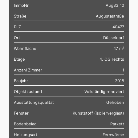
ImmoNr
Aug33_10
Straße
Augustastraße
PLZ
40477
Ort
Düsseldorf
Wohnfläche
47 m²
Etage
4. OG rechts
Anzahl Zimmer
1
Baujahr
2018
Objektzustand
Vollständig renoviert
Ausstattungsqualität
Gehoben
Fenster
Kunststoff (isolierverglast)
Bodenbelag
Parkett
Heizungsart
Fernwärme