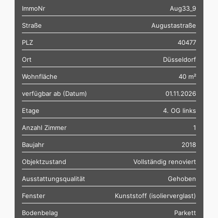
ImmoNr
Aug33_9
Straße
Augustastraße
PLZ
40477
Ort
Düsseldorf
Wohnfläche
40 m²
verfügbar ab (Datum)
01.11.2026
Etage
4. OG links
Anzahl Zimmer
1
Baujahr
2018
Objektzustand
Vollständig renoviert
Ausstattungsqualität
Gehoben
Fenster
Kunststoff (isolierverglast)
Bodenbelag
Parkett