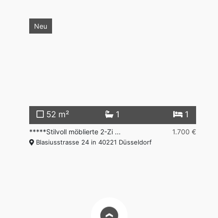
Neu
2
52 m²
1
1
00 €
*****Stilvoll möblierte 2-Zi ...
1.700 €
**
Blasiusstrasse 24 in 40221 Düsseldorf