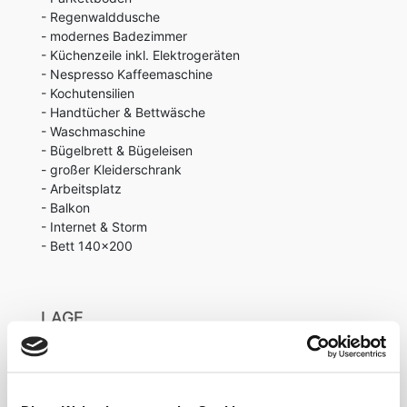
- Regenwalddusche
- modernes Badezimmer
- Küchenzeile inkl. Elektrogeräten
- Nespresso Kaffeemaschine
- Kochutensilien
- Handtücher & Bettwäsche
- Waschmaschine
- Bügelbrett & Bügeleisen
- großer Kleiderschrank
- Arbeitsplatz
- Balkon
- Internet & Storm
- Bett 140x200
LAGE
Das Objekt liegt im nördlichen Teil Düsseldorfs an
der Grenze zwischen den Stadtteilen Pempelfort
und Derendorf.Große Strukturveränderungen haben
hier ein perfektes Viertelfür das Nebeneinander von