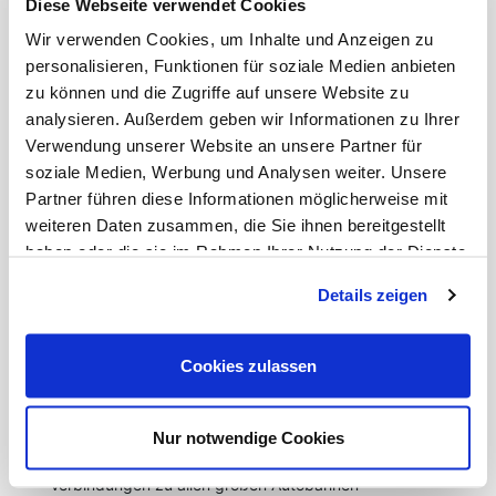
Diese Webseite verwendet Cookies
Wohnen und Arbeiten geschaffen.
Wir verwenden Cookies, um Inhalte und Anzeigen zu
personalisieren, Funktionen für soziale Medien anbieten
Es ist ganz besonders eine Wohnlage, die
Lebensqualität garantiert, weil Lebensfreude und
zu können und die Zugriffe auf unsere Website zu
Genuss in den unterschiedlichsten Varianten direkt
analysieren. Außerdem geben wir Informationen zu Ihrer
vor der Haustür geboten werden. In einem engen
Verwendung unserer Website an unsere Partner für
Radius – kurze 15 Gehminuten - liegen die Deutsche
soziale Medien, Werbung und Analysen weiter. Unsere
Oper am Rhein und das Düsseldorfer
Partner führen diese Informationen möglicherweise mit
Schauspielhaus, die Kunstsammlung Nordrhein
weiteren Daten zusammen, die Sie ihnen bereitgestellt
Westfalen und weitere bedeutende Museen. Unweit
haben oder die sie im Rahmen Ihrer Nutzung der Dienste
davon die Königsallee mit ihrem konzentrierten
Angebot aller großen Labels der Welt und
gesammelt haben.
Details zeigen
dazwischen eine Gastronomieauswahl auf
Weltstadtniveau: Ob Michelin-Stern-gekrönt,
klassisch japanisch, französisch oder der gelungene
Cookies zulassen
Mix aus allem. Alles was zum Leben gebraucht wird,
ist in der Nähe und fußläufig erreichbar:
Supermärkte, Wochenmärkte, Fachgeschäfte,
Nur notwendige Cookies
Ärzte, Apotheken. Es ist auch eine Wohnlage der
schnellen und verkehrsgünstigen Wege. Die
Verbindungen zu allen großen Autobahnen