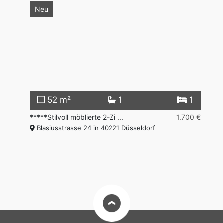
Neu
2
52 m²
1
1
00 €
*****Stilvoll möblierte 2-Zi ...
1.700 €
**
Blasiusstrasse 24 in 40221 Düsseldorf