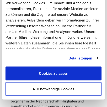
Wir verwenden Cookies, um Inhalte und Anzeigen zu
Es ist ganz besonders eine Wohnlage, die
personalisieren, Funktionen für soziale Medien anbieten
Lebensqualität garantiert, weil Lebensfreude und
zu können und die Zugriffe auf unsere Website zu
Genuss in den unterschiedlichsten Varianten direkt
analysieren. Außerdem geben wir Informationen zu Ihrer
vor der Haustür geboten werden. In einem engen
Verwendung unserer Website an unsere Partner für
Radius – kurze 15 Gehminuten - liegen die Deutsche
Oper am Rhein und das Düsseldorfer
soziale Medien, Werbung und Analysen weiter. Unsere
Schauspielhaus, die Kunstsammlung Nordrhein
Partner führen diese Informationen möglicherweise mit
Westfalen und weitere bedeutende Museen. Unweit
weiteren Daten zusammen, die Sie ihnen bereitgestellt
davon die Königsallee mit ihrem konzentrierten
haben oder die sie im Rahmen Ihrer Nutzung der Dienste
Angebot aller großen Labels der Welt und
gesammelt haben.
dazwischen eine Gastronomieauswahl auf
Details zeigen
Weltstadtniveau: Ob Michelin-Stern-gekrönt,
klassisch japanisch, französisch oder der gelungene
Mix aus allem. Alles was zum Leben gebraucht wird,
Cookies zulassen
ist in der Nähe und fußläufig erreichbar:
Supermärkte, Wochenmärkte, Fachgeschäfte,
Ärzte, Apotheken. Es ist auch eine Wohnlage der
Nur notwendige Cookies
schnellen und verkehrsgünstigen Wege. Die
Verbindungen zu allen großen Autobahnen
beginnen in der Nachbarschaft, Flughafen und
Hauptbahnhof sind nur wenige Taximinuten