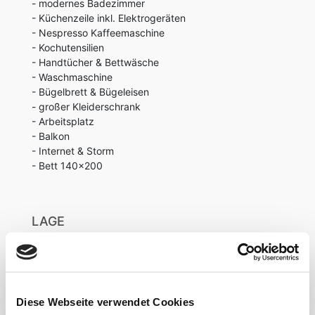
- modernes Badezimmer
- Küchenzeile inkl. Elektrogeräten
- Nespresso Kaffeemaschine
- Kochutensilien
- Handtücher & Bettwäsche
- Waschmaschine
- Bügelbrett & Bügeleisen
- großer Kleiderschrank
- Arbeitsplatz
- Balkon
- Internet & Storm
- Bett 140x200
LAGE
Das Objekt liegt im nördlichen Teil Düsseldorfs an
der Grenze zwischen den Stadtteilen Pempelfort
und Derendorf.Große Strukturveränderungen haben
hier ein perfektes Viertelfür das Nebeneinander von
Diese Webseite verwendet Cookies
Wohnen und Arbeiten geschaffen.