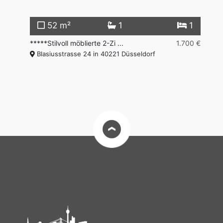
2
52 m²
1
1
00 €
*****Stilvoll möblierte 2-Zi ...
1.700 €
**
Blasiusstrasse 24 in 40221 Düsseldorf