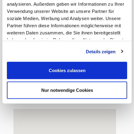
analysieren. Außerdem geben wir Informationen zu Ihrer
Der Medienhafen beherbergt rund 800
Verwendung unserer Website an unsere Partner für
Unternehmen, vor allem aus den Bereichen Medien
soziale Medien, Werbung und Analysen weiter. Unsere
und Kommunikation, Mode und Architektur sowie
Partner führen diese Informationen möglicherweise mit
Kunst und Kultur. Seinen besonderen Charme
verdankt der Hafen seiner Mischung aus Neu und
weiteren Daten zusammen, die Sie ihnen bereitgestellt
Alt.
haben oder die sie im Rahmen Ihrer Nutzung der Dienste
Die Umwandlung des Düsseldorfer Hafens in ein
gesammelt haben.
modernes Büro- und Wohnquartier ist ein wichtiges
Details zeigen
städteplanerisches Projekt, das Düsseldorf
europaweit positioniert und den Branchen für
Werbung, Kunst und Medien ein attraktives Viertel
Cookies zulassen
geschaffen hat.
Einkaufsmöglichkeiten und eine Vielzahl von
Nur notwendige Cookies
Restaurants befinden sich in unmittelbarer Nähe.
Ebenso die Bus- und Straßenbahnhaltestelle!