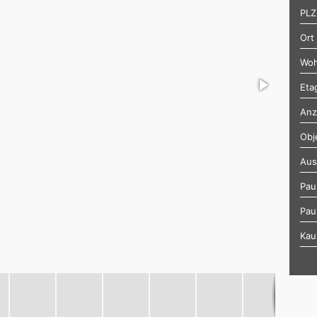
PLZ
Ort
Woh
Eta
Anz
Obj
Aus
Pau
Pau
Kau