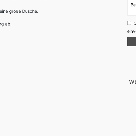
 eine große Dusche.
I
ng ab.
einv
WE