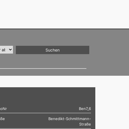
oNr
Ben7_6
aße
Benedikt-Schmittmann-
Straße