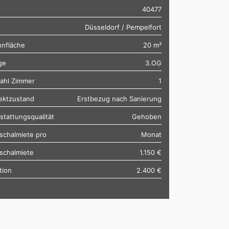
40477
Düsseldorf / Pempelfort
nfläche
20 m²
ge
3.OG
ahl Zimmer
1
ektzustand
Erstbezug nach Sanierung
stattungsqualität
Gehoben
schalmiete pro
Monat
schalmiete
1.150 €
tion
2.400 €