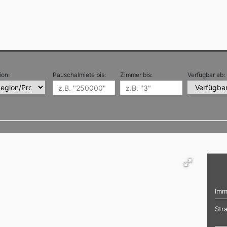
ion:
Pauschalmiete bis:
Zimmer bis:
Verfügbar ab:
Imm
Str