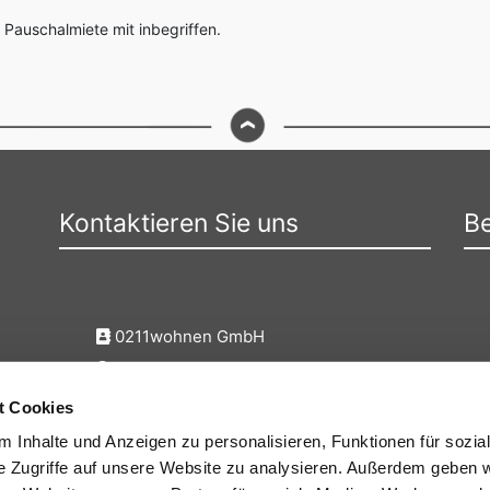
 Pauschalmiete mit inbegriffen.
Kontaktieren Sie uns
Be
0211wohnen GmbH
Neckarstr. 27, 40219 Düsseldorf
+49 211 6686198
t Cookies
info@0211wohnen.de
 Inhalte und Anzeigen zu personalisieren, Funktionen für sozia
e Zugriffe auf unsere Website zu analysieren. Außerdem geben w