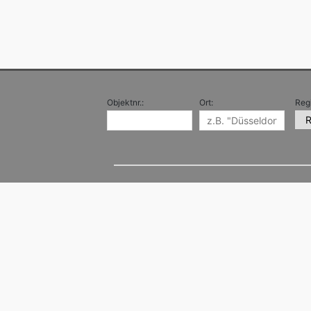
Objektnr.:
Ort:
Reg