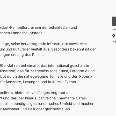
ldorf-Pempelfort, einem der beliebtesten und
*
lischen Landeshauptstadt.
Pe
 Lage, seine hervorragende Infrastruktur sowie eine
und kultureller Vielfalt aus. Besonders bekannt ist der
htungen entlang des Rheins.
20er-Jahren beheimatet das international geschätzte
eldorf, das für zeitgenössische Kunst, Fotografie und
gebot durch die nahegelegene Tonhalle und den Robert-
für Konzerte, Lesungen und kulturelle Events.
lforts, bietet ein vielfältiges Angebot an
rf und darüber hinaus. Zahlreiche charmante Cafés,
ffen ein lebendiges gastronomisches Umfeld und machen
 für Anwohner und Besucher gleichermaßen.