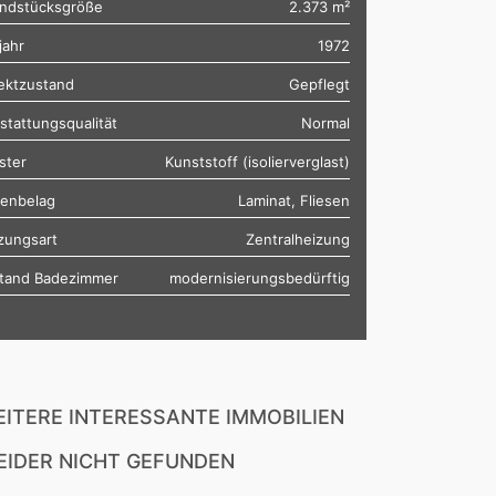
ndstücksgröße
2.373 m²
jahr
1972
ektzustand
Gepflegt
stattungsqualität
Normal
ster
Kunststoff (isolierverglast)
enbelag
Laminat, Fliesen
zungsart
Zentralheizung
tand Badezimmer
modernisierungsbedürftig
ITERE INTERESSANTE IMMOBILIEN
EIDER NICHT GEFUNDEN