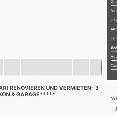
Gru
Bau
Obj
Aus
Fen
Bod
Hei
Zus
AR! RENOVIEREN UND VERMIETEN- 3
KON & GARAGE*****
WE
L