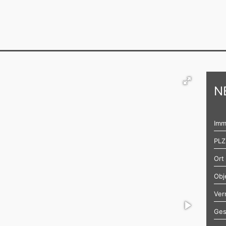
N
Imm
PLZ
Ort
Obj
Ver
Ges