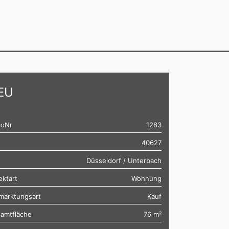
EU
oNr
1283
40627
Düsseldorf / Unterbach
ektart
Wohnung
marktungsart
Kauf
amtfläche
76 m²