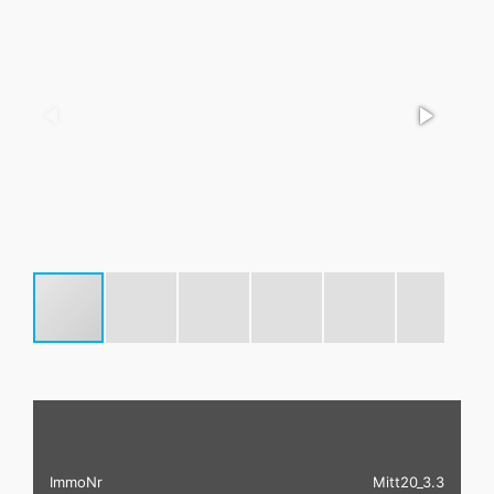
ImmoNr
Mitt20_3.3