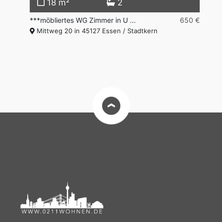
18 m²
2
50 €
***möbliertes WG Zimmer in U ...
650 €
**
Mittweg 20 in 45127 Essen / Stadtkern