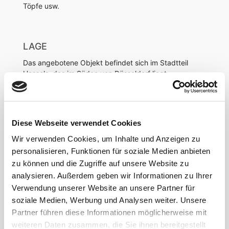
Töpfe usw.
LAGE
Das angebotene Objekt befindet sich im Stadtteil
Hassels, das im Süden von Düsseldorf liegt.
Nur wenige Minuten entfernt befindet sich das
Schloss Eller mit einem schönen Schlosspark.
Diese Webseite verwendet Cookies
Auf dem Gertrudisplatz lädt ein Wochenmarkt von
Dienstag bis Samstag ein, Gemüse, Blumen und
Wir verwenden Cookies, um Inhalte und Anzeigen zu
andere Leckereien aus der Umgebung zu genießen.
personalisieren, Funktionen für soziale Medien anbieten
zu können und die Zugriffe auf unsere Website zu
Einkaufsmöglichkeiten für den täglichen Bedarf
analysieren. Außerdem geben wir Informationen zu Ihrer
befinden sich ebenfalls in unmittelbarer Nähe.
Verwendung unserer Website an unsere Partner für
soziale Medien, Werbung und Analysen weiter. Unsere
Direkt vor den Hauseingang befindet sich eine
Partner führen diese Informationen möglicherweise mit
Bushaltestelle. Der Bus 785 fährt direkt in die
Innenstadt (Altstadt) von Düsseldorf.
weiteren Daten zusammen, die Sie ihnen bereitgestellt