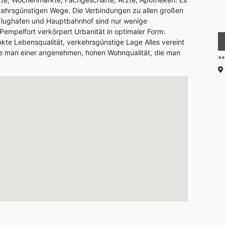
rkehrsgünstigen Wege. Die Verbindungen zu allen großen
Flughafen und Hauptbahnhof sind nur wenige
/Pempelfort verkörpert Urbanität in optimaler Form:
115 m²
1
2
te Lebensqualität, verkehrsgünstige Lage Alles vereint
ie man einer angenehmen, hohen Wohnqualität, die man
*****Exklusives Wohnen mit S ...
3.900 €
**
Blasiusstrasse 24 in 40221 Düsseldorf