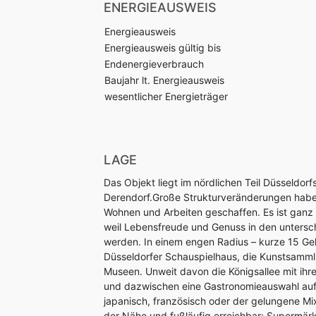
ENERGIEAUSWEIS
Energieausweis
Energieausweis gültig bis
Endenergieverbrauch
Baujahr lt. Energieausweis
wesentlicher Energieträger
LAGE
Das Objekt liegt im nördlichen Teil Düsseldor
Derendorf.Große Strukturveränderungen haben
Wohnen und Arbeiten geschaffen. Es ist ganz 
weil Lebensfreude und Genuss in den untersch
werden. In einem engen Radius – kurze 15 Ge
Düsseldorfer Schauspielhaus, die Kunstsamm
Museen. Unweit davon die Königsallee mit ihr
und dazwischen eine Gastronomieauswahl auf 
japanisch, französisch oder der gelungene Mix
der Nähe und fußläufig erreichbar: Supermär