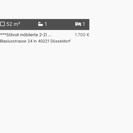
52 m²
1
1
146 m²
***Stilvoll möblierte 2-Zi ...
1.700 €
*****Exklusive Pr
Blasiusstrasse 24 in 40221 Düsseldorf
in 40474 Düssel