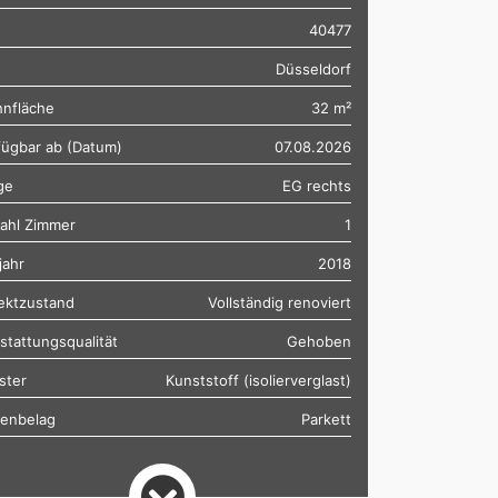
40477
Düsseldorf
nfläche
32 m²
fügbar ab (Datum)
07.08.2026
ge
EG rechts
ahl Zimmer
1
jahr
2018
ektzustand
Vollständig renoviert
stattungsqualität
Gehoben
ster
Kunststoff (isolierverglast)
enbelag
Parkett
zungsart
Fernwärme
tand Badezimmer
saniert, modern