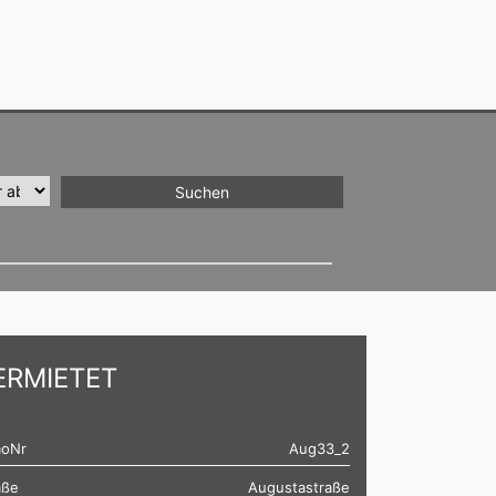
ERMIETET
oNr
Aug33_2
aße
Augustastraße