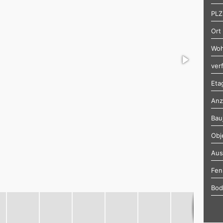
PLZ
Ort
Woh
ver
Eta
Anz
Bau
Obj
Aus
Fen
Bod
Hei
Zus