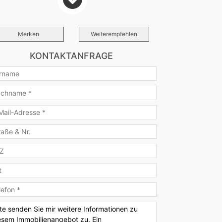
ten
Ja
rasse
Merken
Weiterempfehlen
Ja
bliert
Voll
KONTAKTANFRAGE
he
Einbauküche
schalmiete pro
Monat
schalmiete
1.500 €
tion
3.000 €