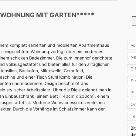
Gar
-WOHNUNG MIT GARTEN*****
Ter
Moe
Küc
inem komplett sanierten und möblierten Apartmenthaus
lvolleingerichtete Wohnung verfügt über ein modernes
Pau
inem schicken Badezimmer. Die zum Innenhof gerichtete
Pau
nd vollausgestattet und bieten alles für den alltäglichen
nsilien, Backofen, Mikrowelle, Ceranfeld,
Kau
chine und einer Tisch Stuhl Kombination. Die
enten und modernem Design beschreibt das
in stylischer Arbeitsplatz. Über die Diele gelangt man in
ßen Einbauschrank, einem Bett (140cm x 200cm), einem
 ausgestattet ist. Moderne Wohnaccessoires verleihen
akter. Durch die Vorhänge im Schlafzimmer kann der