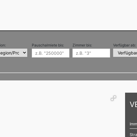
ion:
Pauschalmiete bis:
Zimmer bis:
Verfügbar ab:
V
Imm
Str