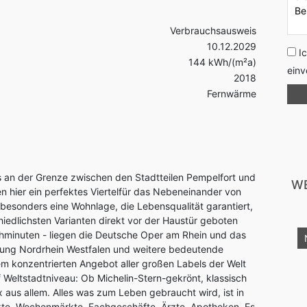
Verbrauchsausweis
10.12.2029
I
144 kWh/(m²a)
einv
2018
Fernwärme
fs an der Grenze zwischen den Stadtteilen Pempelfort und
WE
 hier ein perfektes Viertelfür das Nebeneinander von
besonders eine Wohnlage, die Lebensqualität garantiert,
iedlichsten Varianten direkt vor der Haustür geboten
hminuten - liegen die Deutsche Oper am Rhein und das
Neu
kurzfristig Verfügbar
lung Nordrhein Westfalen und weitere bedeutende
em konzentrierten Angebot aller großen Labels der Welt
Weltstadtniveau: Ob Michelin-Stern-gekrönt, klassisch
 aus allem. Alles was zum Leben gebraucht wird, ist in
kte, Wochenmärkte, Fachgeschäfte, Ärzte, Apotheken. Es