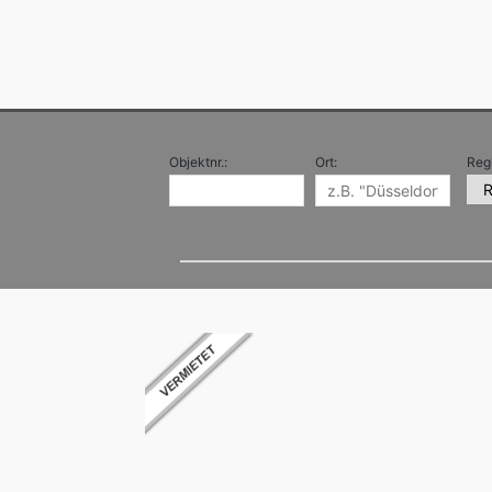
Objektnr.:
Ort:
Reg