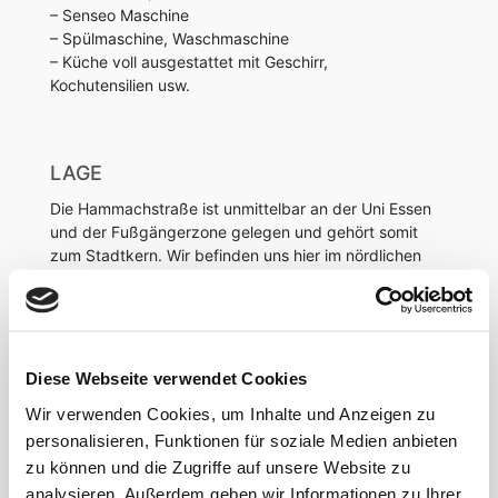
– Senseo Maschine
– Spülmaschine, Waschmaschine
– Küche voll ausgestattet mit Geschirr,
Kochutensilien usw.
LAGE
Die Hammachstraße ist unmittelbar an der Uni Essen
und der Fußgängerzone gelegen und gehört somit
zum Stadtkern. Wir befinden uns hier im nördlichen
Teil von Essen.
Die Straße bieten außerdem eine Menge
Ausgehmöglichkeiten sowie Einkaufsmöglichkeiten.
ÖPNV und Geschäfte des alltäglichen Lebens
Diese Webseite verwendet Cookies
befinden sich in unmittelbarer Nähe.
Wir verwenden Cookies, um Inhalte und Anzeigen zu
personalisieren, Funktionen für soziale Medien anbieten
zu können und die Zugriffe auf unsere Website zu
analysieren. Außerdem geben wir Informationen zu Ihrer