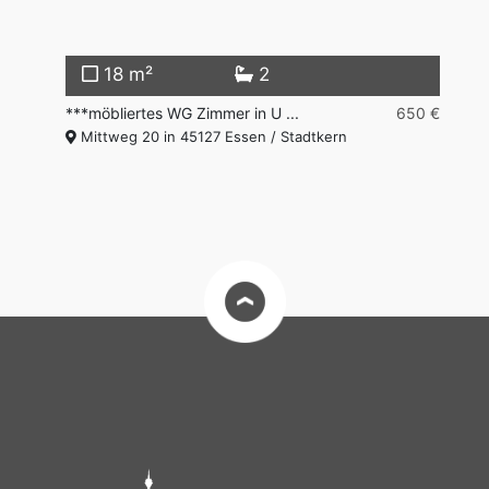
18 m²
2
80 €
***möbliertes WG Zimmer in U ...
650 €
**
Mittweg 20 in 45127 Essen / Stadtkern