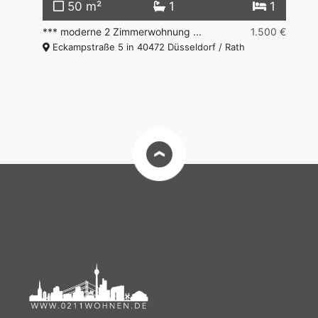
50 m²
1
1
000 €
*** moderne 2 Zimmerwohnung ...
1.500 €
**
Eckampstraße 5 in 40472 Düsseldorf / Rath