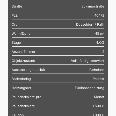
Straße
Eckampstraße
PLZ
40472
Ort
Düsseldorf / Rath
Wohnfläche
45 m²
Etage
4.OG
Anzahl Zimmer
2
Objektzustand
Vollständig renoviert
Ausstattungsqualität
Gehoben
Bodenbelag
Parkett
Heizungsart
Fußbodenheizung
Pauschalmiete pro
Monat
Pauschalmiete
1.500 €
Kaution
3.000 €