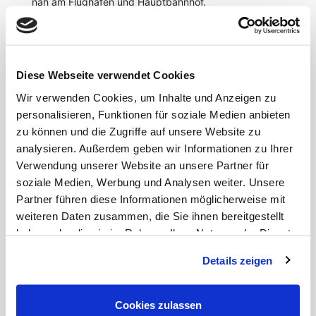
nah am Flughafen und Hauptbahnhof.
Mit dem Bus, den man fußläufig in 2 Minuten
erreicht, gelangt man innerhalb von 10 Minuten zum
schönen Grafenberger Wald. Dieser lädt zu
Diese Webseite verwendet Cookies
gemütlichen Spaziergängen ein oder zu einem
Besuch im Wildpark. Die Pferderennbahn sowie
Wir verwenden Cookies, um Inhalte und Anzeigen zu
einer der Golfplätze in Düsseldorf befinden sich in
personalisieren, Funktionen für soziale Medien anbieten
Grafenberg.
zu können und die Zugriffe auf unsere Website zu
analysieren. Außerdem geben wir Informationen zu Ihrer
Die nächste U-Bahnstation erreichen Sie in nur 10
Minuten zu Fuß.
Verwendung unserer Website an unsere Partner für
soziale Medien, Werbung und Analysen weiter. Unsere
Supermärkte und Restaurant bieten alles für den
Partner führen diese Informationen möglicherweise mit
alltäglich Bedarf in der nahen Umgebung.
weiteren Daten zusammen, die Sie ihnen bereitgestellt
haben oder die sie im Rahmen Ihrer Nutzung der Dienste
gesammelt haben.
Details zeigen
Cookies zulassen