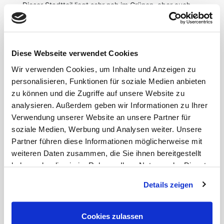
Dieser Stadtteil liegt sehr nah im Grünen, aber auch
nah am Flughafen und Hauptbahnhof.
Mit dem Bus, den man fußläufig in 2 Minuten
erreicht, gelangt man innerhalb von 10 Minuten zum
Diese Webseite verwendet Cookies
schönen Grafenberger Wald. Dieser lädt zu
gemütlichen Spaziergängen ein oder zu einem
Wir verwenden Cookies, um Inhalte und Anzeigen zu
Besuch im Wildpark. Die Pferderennbahn sowie
personalisieren, Funktionen für soziale Medien anbieten
einer der Golfplätze in Düsseldorf befinden sich in
zu können und die Zugriffe auf unsere Website zu
Grafenberg.
analysieren. Außerdem geben wir Informationen zu Ihrer
Verwendung unserer Website an unsere Partner für
Die nächste U-Bahnstation erreichen Sie in nur 10
soziale Medien, Werbung und Analysen weiter. Unsere
Minuten zu Fuß.
Partner führen diese Informationen möglicherweise mit
Supermärkte und Restaurant bieten alles für den
weiteren Daten zusammen, die Sie ihnen bereitgestellt
alltäglich Bedarf in der nahen Umgebung.
haben oder die sie im Rahmen Ihrer Nutzung der Dienste
gesammelt haben.
Details zeigen
Cookies zulassen