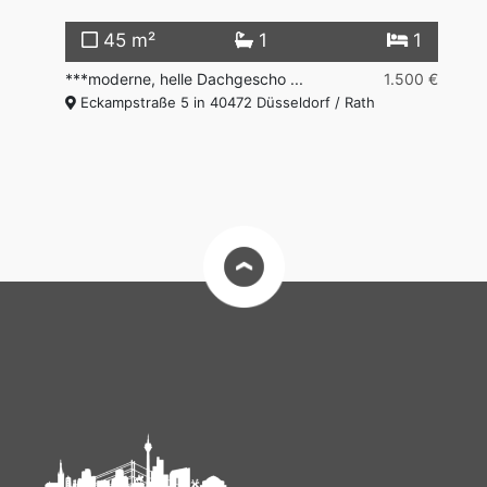
45 m²
1
1
000 €
***moderne, helle Dachgescho ...
1.500 €
**
Eckampstraße 5 in 40472 Düsseldorf / Rath