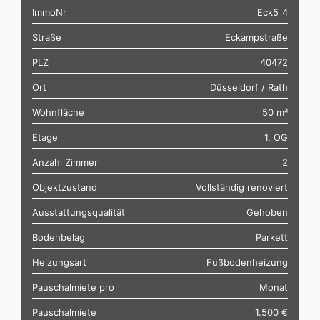
ImmoNr
Eck5_4
Straße
Eckampstraße
PLZ
40472
Ort
Düsseldorf / Rath
Wohnfläche
50 m²
Etage
1. OG
Anzahl Zimmer
2
Objektzustand
Vollständig renoviert
Ausstattungsqualität
Gehoben
Bodenbelag
Parkett
Heizungsart
Fußbodenheizung
Pauschalmiete pro
Monat
Pauschalmiete
1.500 €