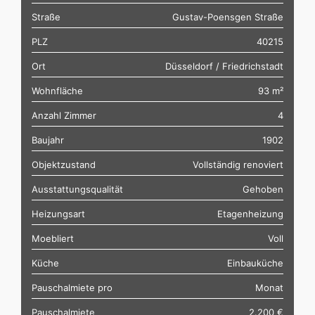
Straße
Gustav-Poensgen Straße
PLZ
40215
Ort
Düsseldorf / Friedrichstadt
Wohnfläche
93 m²
Anzahl Zimmer
4
Baujahr
1902
Objektzustand
Vollständig renoviert
Ausstattungsqualität
Gehoben
Heizungsart
Etagenheizung
Moebliert
Voll
Küche
Einbauküche
Pauschalmiete pro
Monat
Pauschalmiete
2.200 €