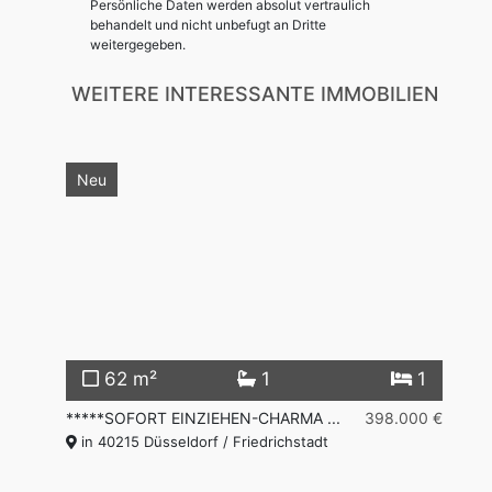
Persönliche Daten werden absolut vertraulich
behandelt und nicht unbefugt an Dritte
weitergegeben.
WEITERE INTERESSANTE IMMOBILIEN
Neu
62 m²
1
1
300 €
*****SOFORT EINZIEHEN-CHARMA ...
398.000 €
**
in 40215 Düsseldorf / Friedrichstadt
Fr