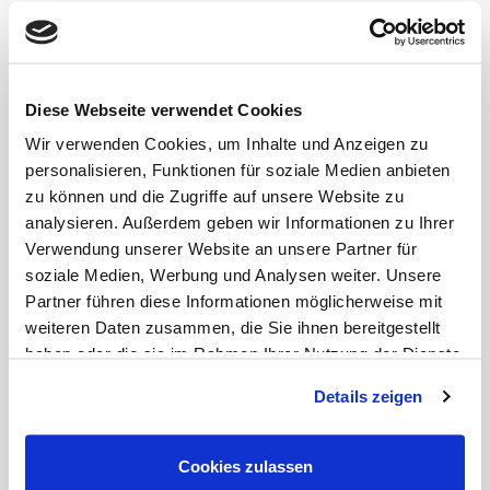
Düsseldorf - Friedrichstadt. Wer das Viertel kennt –
liebt es! Wer es noch nicht kennt – wird es lieben!
Die Wohnung liegt zentral in dem angesagten
Diese Webseite verwendet Cookies
Stadtteil Friedrichstadt. Nicht nur eine große
Auswahl an Restaurants, Cafes und Kneipen lassen
Wir verwenden Cookies, um Inhalte und Anzeigen zu
dieses Viertel aufleben. Auch die Anbindungen an
personalisieren, Funktionen für soziale Medien anbieten
alle Stadtteile sind als optimal zu bezeichnen. Die
zu können und die Zugriffe auf unsere Website zu
öffentlichen Verkehrsmittel befinden sich in der
analysieren. Außerdem geben wir Informationen zu Ihrer
unmittelbaren Umgebung. Die Innenstadt ist nur
wenige Gehminuten entfernt.
Verwendung unserer Website an unsere Partner für
Einkaufsmöglichkeiten für den täglichen Bedarf,
soziale Medien, Werbung und Analysen weiter. Unsere
sowie Drogeriemärkte und Apotheken finden Sie im
Partner führen diese Informationen möglicherweise mit
direktem Umfeld.
weiteren Daten zusammen, die Sie ihnen bereitgestellt
haben oder die sie im Rahmen Ihrer Nutzung der Dienste
gesammelt haben.
Details zeigen
Cookies zulassen