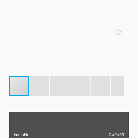
ImmoNr
GuPo39