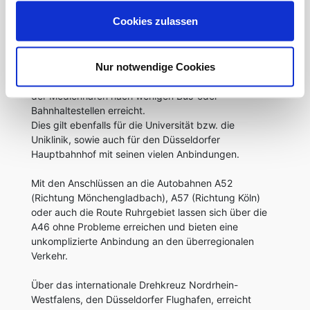
wenige Gehminuten entfernt.
Cookies zulassen
Einkaufsmöglichkeiten für den täglichen Bedarf,
sowie Drogeriemärkte und Apotheken finden Sie im
direktem Umfeld.
Nur notwendige Cookies
Zur Königsallee gelangt man fussläufig. Ebenso ist
der Medienhafen nach wenigen Bus-oder
Bahnhaltestellen erreicht.
Dies gilt ebenfalls für die Universität bzw. die
Uniklinik, sowie auch für den Düsseldorfer
Hauptbahnhof mit seinen vielen Anbindungen.
Mit den Anschlüssen an die Autobahnen A52
(Richtung Mönchengladbach), A57 (Richtung Köln)
oder auch die Route Ruhrgebiet lassen sich über die
A46 ohne Probleme erreichen und bieten eine
unkomplizierte Anbindung an den überregionalen
Verkehr.
Über das internationale Drehkreuz Nordrhein-
Westfalens, den Düsseldorfer Flughafen, erreicht