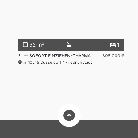
62 m²
1
1
300 €
*****SOFORT EINZIEHEN-CHARMA ...
398.000 €
**
in 40215 Düsseldorf / Friedrichstadt
Fr