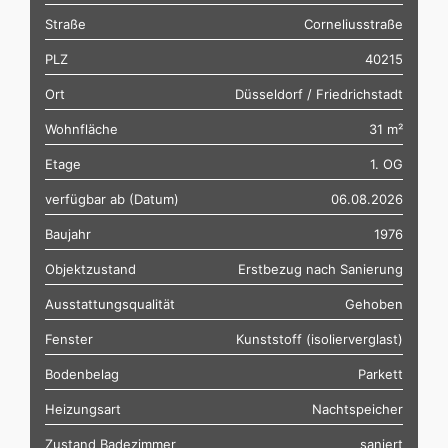
Straße
Corneliusstraße
PLZ
40215
Ort
Düsseldorf / Friedrichstadt
Wohnfläche
31 m²
Etage
1. OG
verfügbar ab (Datum)
06.08.2026
Baujahr
1976
Objektzustand
Erstbezug nach Sanierung
Ausstattungsqualität
Gehoben
Fenster
Kunststoff (isolierverglast)
Bodenbelag
Parkett
Heizungsart
Nachtspeicher
Zustand Badezimmer
saniert