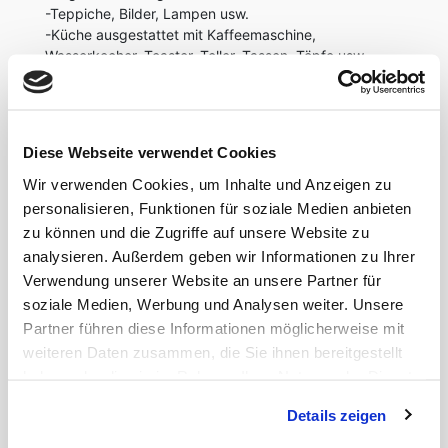
-Teppiche, Bilder, Lampen usw.
-Küche ausgestattet mit Kaffeemaschine,
Wasserkocher, Toaster, Teller, Tassen, Töpfe usw.
LAGE
Diese Webseite verwendet Cookies
Sie genießen alle Vorteile der zentralen Lage und
Wir verwenden Cookies, um Inhalte und Anzeigen zu
können sich trotzdem an einer ruhigen Wohnung
personalisieren, Funktionen für soziale Medien anbieten
erfreuen.
zu können und die Zugriffe auf unsere Website zu
Düsseldorf - Friedrichstadt. Wer das Viertel kennt –
analysieren. Außerdem geben wir Informationen zu Ihrer
liebt es! Wer es noch nicht kennt – wird es lieben!
Verwendung unserer Website an unsere Partner für
soziale Medien, Werbung und Analysen weiter. Unsere
Die Wohnung liegt zentral in dem angesagten
Partner führen diese Informationen möglicherweise mit
Stadtteil Friedrichstadt. Nicht nur eine große
weiteren Daten zusammen, die Sie ihnen bereitgestellt
Auswahl an Restaurants, Cafes und Bars lassen
haben oder die sie im Rahmen Ihrer Nutzung der Dienste
dieses Viertel aufleben. Auch die Anbindungen an
alle Stadtteile sind als optimal zu bezeichnen.
gesammelt haben.
Details zeigen
Die öffentlichen Verkehrsmittel befinden sich in der
unmittelbaren Umgebung. Die Innenstadt ist nur