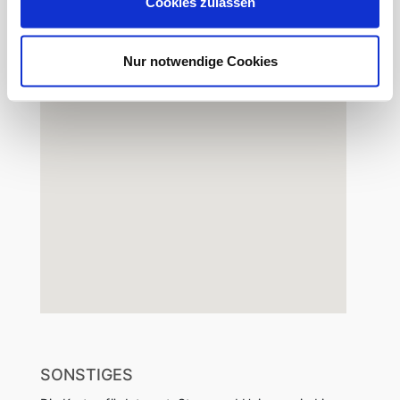
Cookies zulassen
Düsseldorf Genießen. Zu dem stoßen Sie auf die
angesagte 'Medienmeile' in der Mode- und
Designerbetriebe, einige Fernseh- und Radiosender,
Nur notwendige Cookies
sowie das UCI-Multiplex- Kino sind.
SONSTIGES