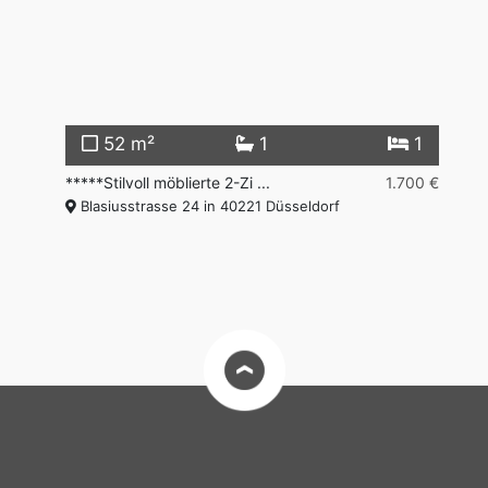
2
52 m²
1
1
00 €
*****Stilvoll möblierte 2-Zi ...
1.700 €
**
Blasiusstrasse 24 in 40221 Düsseldorf