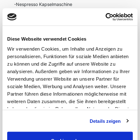
-Nespresso Kapselmaschine
-1,40 Bett
-Bettwäsche, Handtücher
-Bügeleisen und Bügelbrett
-Smart TV
-WIFI
Diese Webseite verwendet Cookies
-Echtholz Paket
Wir verwenden Cookies, um Inhalte und Anzeigen zu
-Waschmaschine
personalisieren, Funktionen für soziale Medien anbieten
-Wäscheständer
-großzügiger Einbauschrank
zu können und die Zugriffe auf unsere Website zu
analysieren. Außerdem geben wir Informationen zu Ihrer
Verwendung unserer Website an unsere Partner für
soziale Medien, Werbung und Analysen weiter. Unsere
LAGE
Partner führen diese Informationen möglicherweise mit
Das Apartment befindet sich mitten im
weiteren Daten zusammen, die Sie ihnen bereitgestellt
Medienhafen.
haben oder die sie im Rahmen Ihrer Nutzung der Dienste
gesammelt haben.
Die gefragte Gegend stellt sich durch die moderne
Details zeigen
Architektur und hochwertige Restaurants und Bars
heraus. Innerhalb von wenigen Gehminuten können
sie die Rheinpromenade und eine tolle Aussicht auf