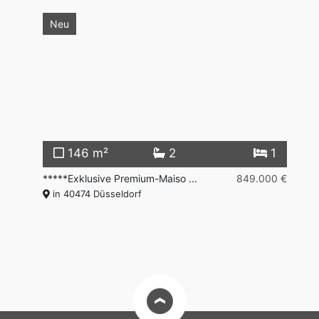
Neu
2
146 m²
2
1
00 €
*****Exklusive Premium-Maiso ...
849.000 €
**
in 40474 Düsseldorf