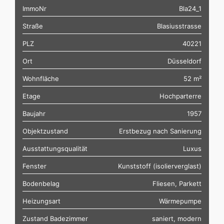
ImmoNr
Bla24_1
Straße
Blasiusstrasse
PLZ
40221
Ort
Düsseldorf
Wohnfläche
52 m²
Etage
Hochparterre
Baujahr
1957
Objektzustand
Erstbezug nach Sanierung
Ausstattungsqualität
Luxus
Fenster
Kunststoff (isolierverglast)
Bodenbelag
Fliesen, Parkett
Heizungsart
Wärmepumpe
Zustand Badezimmer
saniert, modern