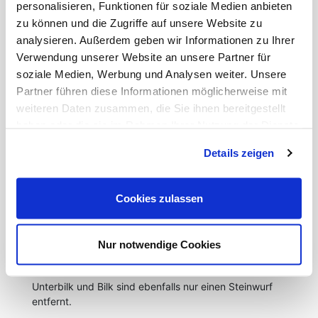
personalisieren, Funktionen für soziale Medien anbieten
- Nesprosso Maschine
zu können und die Zugriffe auf unsere Website zu
- Küche voll ausgestattet mit Geschirr,
analysieren. Außerdem geben wir Informationen zu Ihrer
Kochutensilien usw.
Verwendung unserer Website an unsere Partner für
- Bettwäsche, Handtücher
- Bügeleisen, Bügelbrett
soziale Medien, Werbung und Analysen weiter. Unsere
- Waschmaschine
Partner führen diese Informationen möglicherweise mit
- Staubsauger
weiteren Daten zusammen, die Sie ihnen bereitgestellt
haben oder die sie im Rahmen Ihrer Nutzung der Dienste
gesammelt haben.
Details zeigen
LAGE
Düsseldorf-Hamm liegt direkt im Rheinbogen im
Südwesten von Düsseldorf südlich der Innenstadt.
Cookies zulassen
Düsseldorf-Hamm besticht durch seinen ländlichen
und dörflichen Charakter und stellt somit den
Nur notwendige Cookies
absoluten Kontrast zu dem in unmittelbarer Nähe
befindlichen Medienhafen dar. Die Stadteile
Unterbilk und Bilk sind ebenfalls nur einen Steinwurf
entfernt.