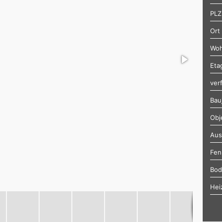
PLZ
Ort
Woh
Eta
ver
Bau
Obj
Aus
Fen
Bod
Hei
Zus
Moe