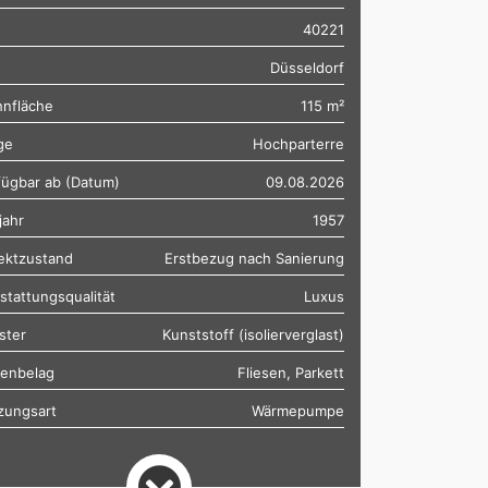
40221
Düsseldorf
nfläche
115 m²
ge
Hochparterre
fügbar ab (Datum)
09.08.2026
jahr
1957
ektzustand
Erstbezug nach Sanierung
stattungsqualität
Luxus
ster
Kunststoff (isolierverglast)
enbelag
Fliesen, Parkett
zungsart
Wärmepumpe
tand Badezimmer
saniert, modern
bliert
Voll