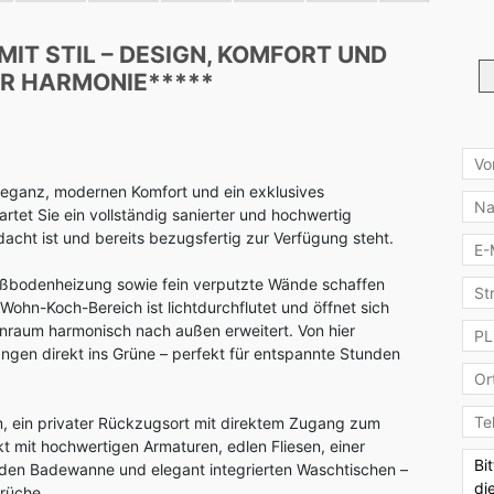
Küc
IT STIL – DESIGN, KOMFORT UND
ER HARMONIE*****
Kau
 Eleganz, modernen Komfort und ein exklusives
tet Sie ein vollständig sanierter und hochwertig
dacht ist und bereits bezugsfertig zur Verfügung steht.
ußbodenheizung sowie fein verputzte Wände schaffen
Wohn-Koch-Bereich ist lichtdurchflutet und öffnet sich
hnraum harmonisch nach außen erweitert. Von hier
angen direkt ins Grüne – perfekt für entspannte Stunden
m, ein privater Rückzugsort mit direktem Zugang zum
t mit hochwertigen Armaturen, edlen Fliesen, einer
nden Badewanne und elegant integrierten Waschtischen –
rüche.