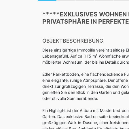
*****EXKLUSIVES WOHNEN M
PRIVATSPHÄRE IN PERFEKT
OBJEKTBESCHREIBUNG
Diese einzigartige Immobilie vereint zeitlose
Lebensgefühl. Auf ca. 115 m² Wohnfläche erwar
möblierter Wohnraum, der bis ins Detail durch
Edler Parkettboden, eine flächendeckende F
eine elegante, ruhige Atmosphäre. Der offene 
direkt zur großzügigen Terrasse, die den Wo
genießen Sie den Blick in den Garten und gel
oder stilvolle Sommerabende.
Ein Highlight ist der Anbau mit Masterbedroo
Garten. Das exklusive Bad en suite beeindruck
großzügigen Walk-in-Dusche, einer freistehe
ein luxuriöses Spa-Ambiente für höchste Ansp