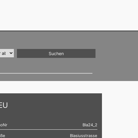
EU
oNr
Bla24_2
aße
Blasiusstrasse