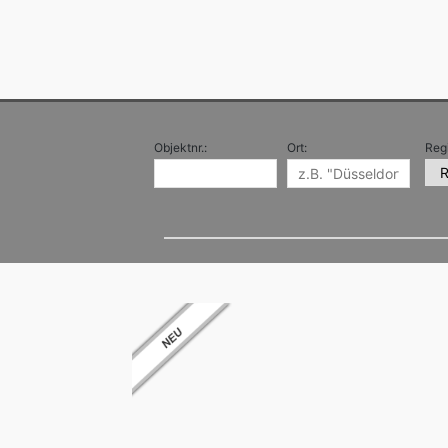
Objektnr.:
Ort:
Reg