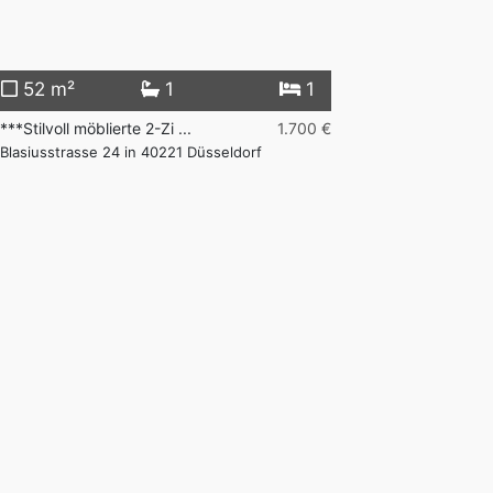
52 m²
1
1
146 m²
***Stilvoll möblierte 2-Zi ...
1.700 €
*****Exklusive Pr
Blasiusstrasse 24 in 40221 Düsseldorf
in 40474 Düssel