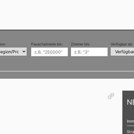
ion:
Pauschalmiete bis:
Zimmer bis:
Verfügbar ab:
N
Imm
Str