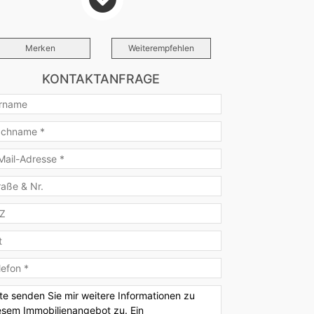
he
Einbauküche, offene
Küche
Merken
Weiterempfehlen
tion
7.800 €
KONTAKTANFRAGE