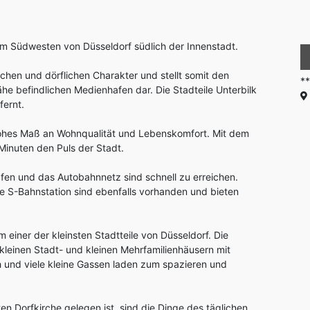
im Südwesten von Düsseldorf südlich der Innenstadt.
120 m²
2
2
chen und dörflichen Charakter und stellt somit den
*****Exklusives Wohnerlebnis ...
3.900 €
**
he befindlichen Medienhafen dar. Die Stadteile Unterbilk
Blasiusstrasse 24 in 40221 Düsseldorf
fernt.
hohes Maß an Wohnqualität und Lebenskomfort. Mit dem
Minuten den Puls der Stadt.
afen und das Autobahnnetz sind schnell zu erreichen.
e S-Bahnstation sind ebenfalls vorhanden und bieten
einer der kleinsten Stadtteile von Düsseldorf. Die
leinen Stadt- und kleinen Mehrfamilienhäusern mit
ch und viele kleine Gassen laden zum spazieren und
n Dorfkirche gelegen ist, sind die Dinge des täglichen