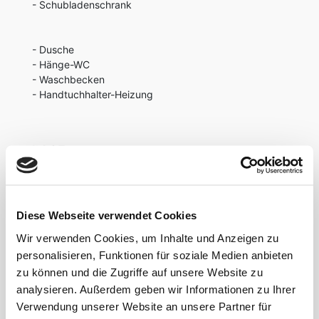
- Schubladenschrank
- Dusche
- Hänge-WC
- Waschbecken
- Handtuchhalter-Heizung
LAGE
Wohnen und Leben im Medienhafen! Wer das Viertel
kennt – liebt es! Wer es noch nicht kennt – wird es
lieben!
Diese Webseite verwendet Cookies
Der Düsseldorfer weiß die absolut bevorzugte
Wir verwenden Cookies, um Inhalte und Anzeigen zu
Wohn- und Geschäftslage des Düsseldorfer
personalisieren, Funktionen für soziale Medien anbieten
Medienhafens sehr zu schätzen. Der Noch-Nicht-
zu können und die Zugriffe auf unsere Website zu
Düsseldorfer wird sich gerne von der einzigartigen
analysieren. Außerdem geben wir Informationen zu Ihrer
Atmosphäre, die dieser Stadtteil zu bieten hat,
Verwendung unserer Website an unsere Partner für
begeistern und faszinieren lassen. Der Medienhafen