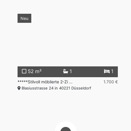
Neu
2
52 m²
1
1
00 €
*****Stilvoll möblierte 2-Zi ...
1.700 €
**
Blasiusstrasse 24 in 40221 Düsseldorf