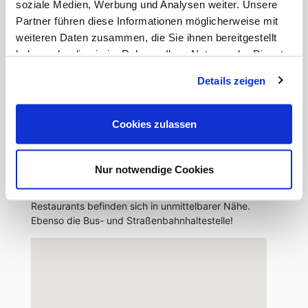
beherbergt rund 800 Unternehmen,vor allem aus
soziale Medien, Werbung und Analysen weiter. Unsere
den Bereichen Medien und Kommunikation, Mode
Partner führen diese Informationen möglicherweise mit
und Architektur sowie Kunst und Kultur. Seinen
weiteren Daten zusammen, die Sie ihnen bereitgestellt
besonderen Charme verdankt der Hafen seiner
haben oder die sie im Rahmen Ihrer Nutzung der Dienste
Mischung aus Neu und Alt.
gesammelt haben.
Details zeigen
Die Umwandlung des Düsseldorfer Hafens in ein
modernes Büro- und Wohnquartier ist ein wichtiges
städteplanerisches Projekt, das Düsseldorf
Cookies zulassen
europaweit positioniert und den Branchen für
Werbung, Kunst und Medien ein attraktives Viertel
geschaffen hat.
Nur notwendige Cookies
Einkaufsmöglichkeiten und eine vielzahl von
Restaurants befinden sich in unmittelbarer Nähe.
Ebenso die Bus- und Straßenbahnhaltestelle!