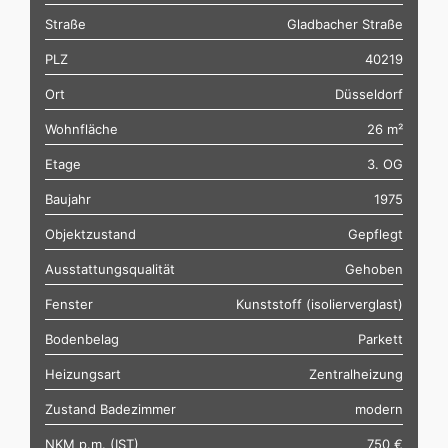
Straße
Gladbacher Straße
PLZ
40219
Ort
Düsseldorf
Wohnfläche
26 m²
Etage
3. OG
Baujahr
1975
Objektzustand
Gepflegt
Ausstattungsqualität
Gehoben
Fenster
Kunststoff (isolierverglast)
Bodenbelag
Parkett
Heizungsart
Zentralheizung
Zustand Badezimmer
modern
NKM p.m. (IST)
750 €