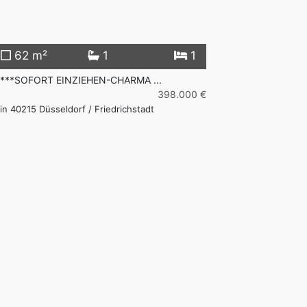
62 m²
1
1
93 m²
****SOFORT EINZIEHEN-CHARMA ...
*****Großzügige 
398.000 €
Gustav-Poensgen
in 40215 Düsseldorf / Friedrichstadt
Düsseldorf / Fried