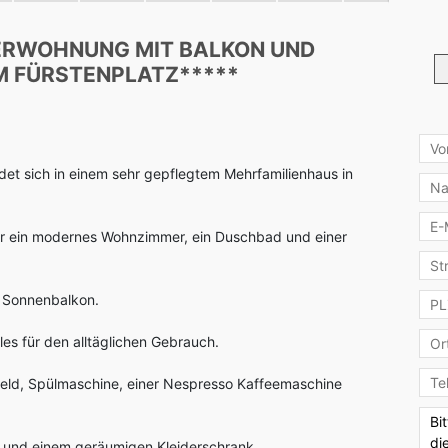
Bal
ERWOHNUNG MIT BALKON UND
Moe
M FÜRSTENPLATZ*****
Pau
Pau
et sich in einem sehr gepflegtem Mehrfamilienhaus in
Kau
ber ein modernes Wohnzimmer, ein Duschbad und einer
n Sonnenbalkon.
les für den alltäglichen Gebrauch.
feld, Spülmaschine, einer Nespresso Kaffeemaschine
t und einem geräumigen Kleiderschrank.