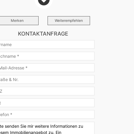
kon
Ja
bliert
Merken
Weiterempfehlen
Voll
schalmiete pro
Monat
KONTAKTANFRAGE
schalmiete
1.700 €
tion
3.400 €