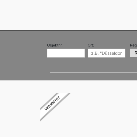
Objektnr.:
Ort:
Reg