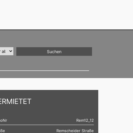
ERMIETET
oNr
Rem12_12
aße
Remscheider Straße