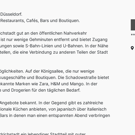
 Düsseldorf.
n Restaurants, Cafés, Bars und Boutiquen.
31 m²
1
richstadt gut an den öffentlichen Nahverkehr
***Top City-Apartment in UNI ...
1.200 €
*
st nur wenige Gehminuten entfernt und bietet Zugang
Corneliusstraße 100 in 40215 Düsseldorf /
dungen sowie S-Bahn-Linien und U-Bahnen. In der Nähe
Friedrichstadt
tellen, die eine Verbindung zu anderen Teilen der Stadt
öglichkeiten. Auf der Königsallee, die nur wenige
Luxusgeschäfte und Boutiquen. Die Schadowstraße bietet
 bekannte Marken wie Zara, H&M und Mango. In der
und Drogerien für den täglichen Bedarf.
en Angebote bekannt. In der Gegend gibt es zahlreiche
ionale Küchen anbieten, von japanisch über italienisch
e Bars in denen man einen entspannten Abend verbringen
ichstadt ein lebendiger Stadtteil mit guter