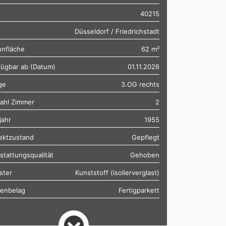
40215
Düsseldorf / Friedrichstadt
nfläche
62 m²
fügbar ab (Datum)
01.11.2026
ge
3.OG rechts
ahl Zimmer
2
jahr
1955
ektzustand
Gepflegt
stattungsqualität
Gehoben
ster
Kunststoff (isolierverglast)
enbelag
Fertigparkett
zungsart
Etagenheizung
tand Badezimmer
saniert