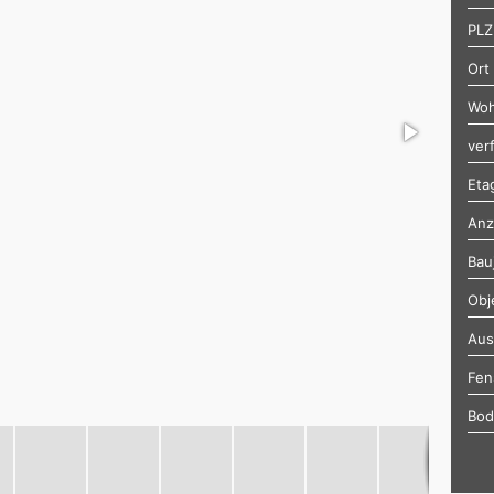
PLZ
Ort
Woh
ver
Eta
Anz
Bau
Obj
Aus
Fen
Bod
Hei
Zus