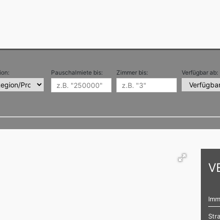
ion:
Pauschalmiete bis:
Zimmer bis:
Verfügbar ab:
V
Imm
Str