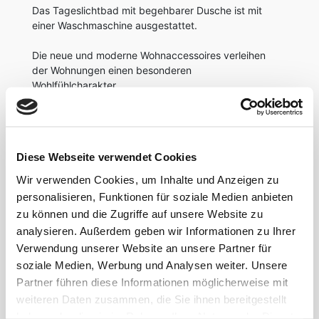
Das Tageslichtbad mit begehbarer Dusche ist mit
einer Waschmaschine ausgestattet.
Die neue und moderne Wohnaccessoires verleihen
der Wohnungen einen besonderen
Wohlfühlcharakter.
AUSSTATTUNG
Diese Webseite verwendet Cookies
-1,60 Meter Bett
Wir verwenden Cookies, um Inhalte und Anzeigen zu
-W-LAN
-Tisch-/ und Sitzgelegenheit für 4 Personen
personalisieren, Funktionen für soziale Medien anbieten
-Smart-TV
zu können und die Zugriffe auf unsere Website zu
-Handtücher, Bettwäsche
analysieren. Außerdem geben wir Informationen zu Ihrer
-Fön
Verwendung unserer Website an unsere Partner für
-Waschmaschine
soziale Medien, Werbung und Analysen weiter. Unsere
-Teppiche, Bilder, Lampen usw.
Partner führen diese Informationen möglicherweise mit
-Küche ausgestattet mit Kaffeemaschine,
weiteren Daten zusammen, die Sie ihnen bereitgestellt
Wasserkocher, Teller, Tassen, Töpfe usw.
haben oder die sie im Rahmen Ihrer Nutzung der Dienste