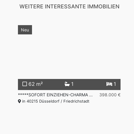
WEITERE INTERESSANTE IMMOBILIEN
Neu
62 m²
1
1
200 €
*****SOFORT EINZIEHEN-CHARMA ...
398.000 €
**
in 40215 Düsseldorf / Friedrichstadt
Fr